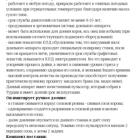
- работают в любую погоду, прекрасно работают в тяжёлых погодных
условиях при отрицательных температурах благодаря наличию насоса
сухого типа;
- срок службы двигателей составляет не менее 8-10 лет;
- продуманная и эргономичная система доильного аппарата;
- может быть использован для доения коров, коз, овец или кобылиц (при
использовании соответствующего подвесного обороудования);
- высокие показатели КПД обусловлены тем, что вакуумный насос
доильного аппарата проходит специальную полировку стенок, после
чего он вращается легче, увеличивается срок службы графитовых
лопастей, повышается КПД электродвигателя. Все это приводит к
ускорению процесса дойки, а значит к снижению уровня стресса у
животного, сохранению здоровья его сосков, и экономии Вашего времени.
- высокий контроль качества на производстве способствует получению
практически нулевому проценту заводского брака (см. видео ниже);
Данный аппарат имеет качественный пульсатор, который собран в
Турции и имеет долгий срок эксплуатации.
Он имитирует ручное доение:
- в стакане сжимается корпус сосковой резины - сжимая сосок коровы;
- одновременно создаётся разряжение в сосковой резине и молоко
высасывается из соска;
- далее давление опускается из данного стакана и даёт соску
передохнуть несколько секунд. Помимо этого пульсируются вначале 2
передних соска, а затем 2 задних.
Комплект поставки: