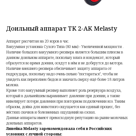
Доильный аппарат TK 2-AK Melasty
Аппарат рассчитан на 20 коров в час.
Вакуумная установка Сухого Типа (80 мм) - Увеличенной мощности .
Наличие большого вакуумного ресивера является большим плюсом в
данном доильном аппарате, поскольку влага и конденсат, который
образуется во время доения, осядут в нём и не доберутся до мотора.
Наличие внешнего ресивера обеспечивает защиту аппарата от
гидроудара, поскольку надо очень сильно "постараться", чтобы не
увидеть как переполнен бидон и закачать сверху ещё более 18 литров
молока.
Кроме того вакуумный ресивер выполняет роль резервуара воздуха,
который в дальнейшем выравнивает давление при доении, а также
нивелирует потери давления при повторном подключении коз. Таким
образом, дойка для животного ощущается как единый процесс, без
жёстких скачков и болезненных ощущений на сосках.
Данные аппараты имеют превосходную репутацию на рынке молочных
доильных аппаратов.
Линейка Melasty зарекомендовала себя в Российских
условиях с лучшей стороны: