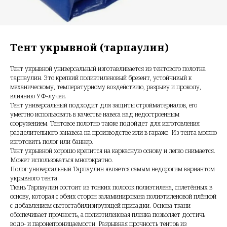
Тент укрывной (тарпаулин)
Тент укрывной универсальный изготавливается из тентового полотна
тарпаулин. Это крепкий полиэтиленовый брезент, устойчивый к
механическому, температурному воздействию, разрыву и проколу,
влиянию УФ-лучей.
Тент универсальный подходит для защиты стройматериалов, его
уместно использовать в качестве навеса над недостроенным
сооружением. Тентовое полотно также подойдет для изготовления
разделительного занавеса на производстве или в гараже. Из тента можно
изготовить полог или баннер.
Тент укрывной хорошо крепится на каркасную основу и легко снимается.
Может использоваться многократно.
Полог универсальный Тарпаулин является самым недорогим вариантом
укрывного тента.
Ткань Тарпаулин состоит из тонких полосок полиэтилена, сплетённых в
основу, которая с обеих сторон заламинирована полиэтиленовой плёнкой
с добавлением светостабилизирующей присадки. Основа ткани
обеспечивает прочность, а полиэтиленовая пленка позволяет достичь
водо- и паронепроницаемости. Разрывная прочность тентов из