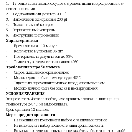
1. 12 белых пластиковых сосудов с 8 реагентными микролунками и 8-
ю тест-полосками
2. 1 одноканальный дозатор 200 µl
3. Наконечники одноразовые 200 µl
4. Положительный контроль
5. Отрицательный контроль
6. Инструкция по применению
Характеристики
· Время анализа - 10 минут
· Количество в упаковке: 96 шт
· Повторяемость результатов до 99%
· Температура термостатирования: 40°С
Требования к пробе молока
· Сырое, смешанное коровье молоко
· Молоко должно быть температуры 40°С
· Тщательно перемешайте молоко перед использованием
· Молоко должно быть без осадка и не свернувшееся
УСЛОВИЯ ХРАНЕНИЯ
Экспресс-тесты 4sensor необходимо хранить в холодильнике при при
температуре 2-8 °С, не замораживать.
Срок хранения 12 месяцев
Меры предосторожности
· Не смешивайте компоненты набора с различных партий.
· Не используйте набор после истечения срока годности.
· Во время проведения испытания не касайтесь области контрольной/