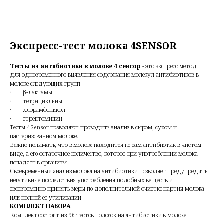
Экспресс-тест молока 4SENSOR
Тесты на антибиотики в молоке 4 сенсор
- это экспресс метод
для одновременного выявления содержания молекул антибиотиков в
молоке следующих групп:
· β-лактамы
· тетрациклины
· хлорамфеникол
· стрептомицин
Тесты 4Sensor позволяют проводить анализ в сыром, сухом и
пастеризованном молоке.
Важно понимать, что в молоке находится не сам антибиотик в чистом
виде, а его остаточное количество, которое при употреблении молока
попадает в организм.
Своевременный анализ молока на антибиотики позволяет предупредить
негативные последствия употребления подобных веществ и
своевременно принять меры по дополнительной очистке партии молока
или полной ее утилизации.
КОМПЛЕКТ НАБОРА
Комплект состоит из 96 тестов полосок на антибиотики в молоке.